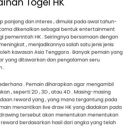
ainan Togel HK
panjang dan interes , dimulai pada awal tahun-
ertama dikenalkan sebagai bentuk entertainment
 pemerintah HK . Seiringnya bersamaan dengan
eningkat , menjadikannya salah satu jenis jenis
i oleh kawasan Asia Tenggara . Banyak pemain yang
ar yang ditawarkan dan pengalaman seru
 .
sederhana . Pemain diharapkan agar mengambil
kan , seperti 2D , 3D , atau 4D . Masing-masing
an reward yang , yang mana tergantung pada
pemain menantikan live draw HK yang diadakan pada
ian drawing tersebut akan menentukan menentukan
ward berdasarkan hasil dari angka yang telah