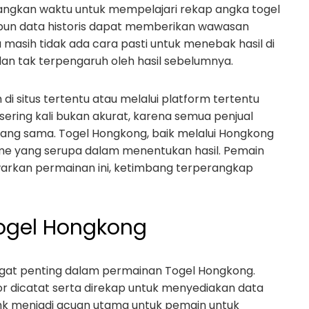
angkan waktu untuk mempelajari rekap angka togel
un data historis dapat memberikan wawasan
 masih tidak ada cara pasti untuk menebak hasil di
an tak terpengaruh oleh hasil sebelumnya.
di situs tertentu atau melalui platform tertentu
ering kali bukan akurat, karena semua penjual
yang sama. Togel Hongkong, baik melalui Hongkong
sme yang serupa dalam menentukan hasil. Pemain
arkan permainan ini, ketimbang terperangkap
Togel Hongkong
angat penting dalam permainan Togel Hongkong.
or dicatat serta direkap untuk menyediakan data
hk menjadi acuan utama untuk pemain untuk