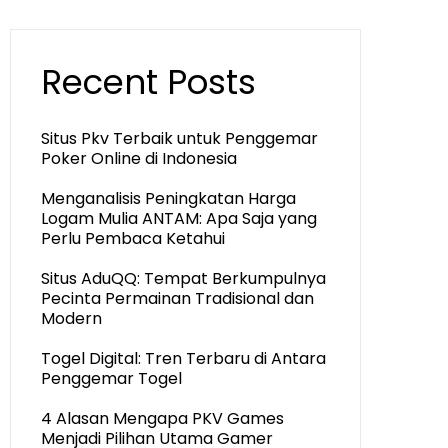
Recent Posts
Situs Pkv Terbaik untuk Penggemar
Poker Online di Indonesia
Menganalisis Peningkatan Harga
Logam Mulia ANTAM: Apa Saja yang
Perlu Pembaca Ketahui
Situs AduQQ: Tempat Berkumpulnya
Pecinta Permainan Tradisional dan
Modern
Togel Digital: Tren Terbaru di Antara
Penggemar Togel
4 Alasan Mengapa PKV Games
Menjadi Pilihan Utama Gamer