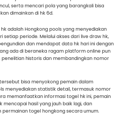
ul, serta mencari pola yang barangkali bisa
n dimainkan di hk 6d.
el hk adalah Hongkong pools yang menyediakan
setiap periode. Melalui akses dari live draw hk,
pengundian dan mendapat data hk hari ini dengan
k yang ada di beraneka ragam platform online pun
penelitian historis dan membandingkan nomor
 tersebut bisa menyokong pemain dalam
s menyediakan statistik detail, termasuk nomor
ara memanfaatkan informasi togel hk ini, pemain
encapai hasil yang jauh baik lagi, dan
 permainan togel hongkong secara umum.