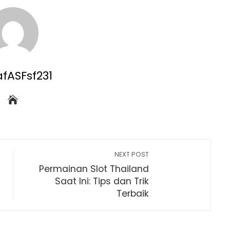
afASFsf231
NEXT POST
Permainan Slot Thailand
Saat Ini: Tips dan Trik
Terbaik