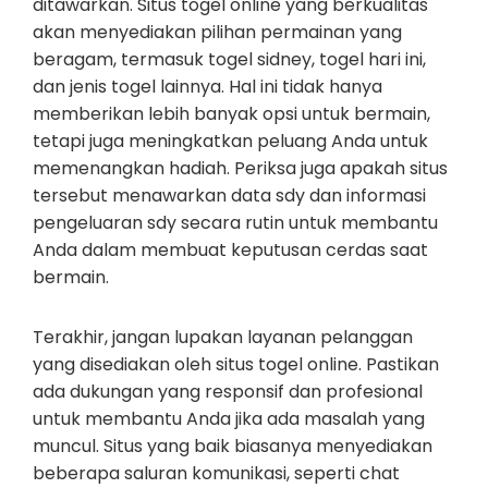
ditawarkan. Situs togel online yang berkualitas
akan menyediakan pilihan permainan yang
beragam, termasuk togel sidney, togel hari ini,
dan jenis togel lainnya. Hal ini tidak hanya
memberikan lebih banyak opsi untuk bermain,
tetapi juga meningkatkan peluang Anda untuk
memenangkan hadiah. Periksa juga apakah situs
tersebut menawarkan data sdy dan informasi
pengeluaran sdy secara rutin untuk membantu
Anda dalam membuat keputusan cerdas saat
bermain.
Terakhir, jangan lupakan layanan pelanggan
yang disediakan oleh situs togel online. Pastikan
ada dukungan yang responsif dan profesional
untuk membantu Anda jika ada masalah yang
muncul. Situs yang baik biasanya menyediakan
beberapa saluran komunikasi, seperti chat