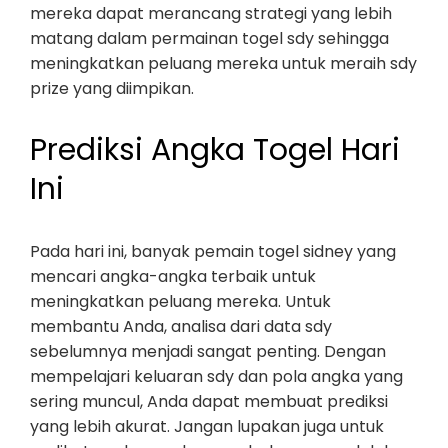
mereka dapat merancang strategi yang lebih
matang dalam permainan togel sdy sehingga
meningkatkan peluang mereka untuk meraih sdy
prize yang diimpikan.
Prediksi Angka Togel Hari
Ini
Pada hari ini, banyak pemain togel sidney yang
mencari angka-angka terbaik untuk
meningkatkan peluang mereka. Untuk
membantu Anda, analisa dari data sdy
sebelumnya menjadi sangat penting. Dengan
mempelajari keluaran sdy dan pola angka yang
sering muncul, Anda dapat membuat prediksi
yang lebih akurat. Jangan lupakan juga untuk