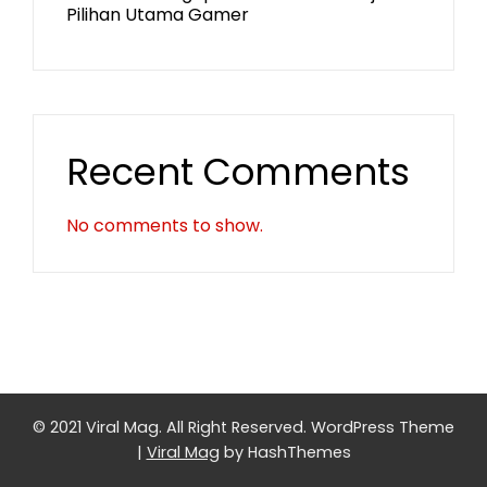
Pilihan Utama Gamer
Recent Comments
No comments to show.
© 2021 Viral Mag. All Right Reserved.
WordPress Theme
|
Viral Mag
by HashThemes