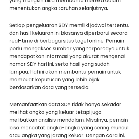
yang mungkin bisa membantu mereka dalam
menentukan angka taruhan selanjutnya.
Setiap pengeluaran SDY memiliki jadwal tertentu,
dan hasil keluaran ini biasanya diperbarui secara
real-time di berbagai situs togel online. Pemain
perlu mengakses sumber yang terpercaya untuk
mendapatkan informasi yang akurat mengenai
nomor SDY hari ini, serta hasil yang sudah
lampau. Hal ini akan membantu pemain untuk
membuat keputusan yang lebih bijak
berdasarkan data yang tersedia.
Memanfaatkan data SDY tidak hanya sekadar
melihat angka yang keluar tetapi juga
melibatkan analisis mendalam. Misalnya, pemain
bisa mencatat angka-angka yang sering muncul
atau angka yang jarang keluar. Dengan cara ini,