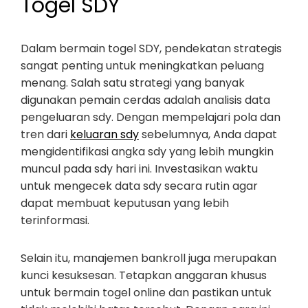
Togel SDY
Dalam bermain togel SDY, pendekatan strategis
sangat penting untuk meningkatkan peluang
menang. Salah satu strategi yang banyak
digunakan pemain cerdas adalah analisis data
pengeluaran sdy. Dengan mempelajari pola dan
tren dari
keluaran sdy
sebelumnya, Anda dapat
mengidentifikasi angka sdy yang lebih mungkin
muncul pada sdy hari ini. Investasikan waktu
untuk mengecek data sdy secara rutin agar
dapat membuat keputusan yang lebih
terinformasi.
Selain itu, manajemen bankroll juga merupakan
kunci kesuksesan. Tetapkan anggaran khusus
untuk bermain togel online dan pastikan untuk