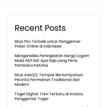
Recent Posts
Situs Pkv Terbaik untuk Penggemar
Poker Online di Indonesia
Menganalisis Peningkatan Harga Logam
Mulia ANTAM: Apa Saja yang Perlu
Pembaca Ketahui
Situs AduQQ: Tempat Berkumpulnya
Pecinta Permainan Tradisional dan
Modern
Togel Digital: Tren Terbaru di Antara
Penggemar Togel