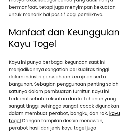
bermanfaat, tetapi juga menyimpan kekuatan
untuk menarik hal positif bagi pemiliknya.
Manfaat dan Keunggulan
Kayu Togel
Kayu ini punya berbagai kegunaan saat ini
menjadikannya sangatlah berkualitas tinggi
dalam industri perusahaan kerajinan serta
bangunan. Sebagian penggunaan penting salah
satunya dalam pembuatan furnitur. Kayu ini
terkenal sebab kekuatan dan ketahanan yang
sangat tinggi, sehingga sangat cocok digunakan
dalam membuat perabot, bangku, dan rak.
kayu
togel
Dengan tampilan desain menawan,
perabot hasil dari jenis kayu togel juga