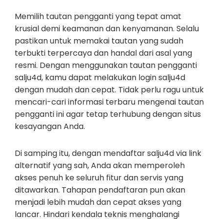
Memilih tautan pengganti yang tepat amat
krusial demi keamanan dan kenyamanan. Selalu
pastikan untuk memakai tautan yang sudah
terbukti terpercaya dan handal dari asal yang
resmi. Dengan menggunakan tautan pengganti
salju4d, kamu dapat melakukan login salju4d
dengan mudah dan cepat. Tidak perlu ragu untuk
mencari-cari informasi terbaru mengenai tautan
pengganti ini agar tetap terhubung dengan situs
kesayangan Anda.
Di samping itu, dengan mendaftar salju4d via link
alternatif yang sah, Anda akan memperoleh
akses penuh ke seluruh fitur dan servis yang
ditawarkan. Tahapan pendaftaran pun akan
menjadi lebih mudah dan cepat akses yang
lancar. Hindari kendala teknis menghalangi