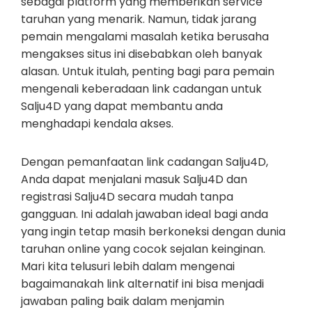
sebagai platform yang memberikan service
taruhan yang menarik. Namun, tidak jarang
pemain mengalami masalah ketika berusaha
mengakses situs ini disebabkan oleh banyak
alasan. Untuk itulah, penting bagi para pemain
mengenali keberadaan link cadangan untuk
Salju4D yang dapat membantu anda
menghadapi kendala akses.
Dengan pemanfaatan link cadangan Salju4D,
Anda dapat menjalani masuk Salju4D dan
registrasi Salju4D secara mudah tanpa
gangguan. Ini adalah jawaban ideal bagi anda
yang ingin tetap masih berkoneksi dengan dunia
taruhan online yang cocok sejalan keinginan.
Mari kita telusuri lebih dalam mengenai
bagaimanakah link alternatif ini bisa menjadi
jawaban paling baik dalam menjamin