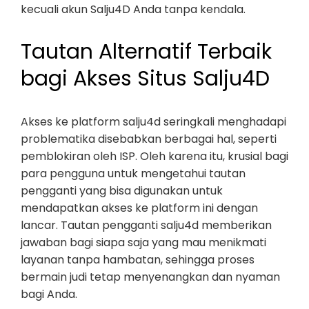
kecuali akun Salju4D Anda tanpa kendala.
Tautan Alternatif Terbaik
bagi Akses Situs Salju4D
Akses ke platform salju4d seringkali menghadapi
problematika disebabkan berbagai hal, seperti
pemblokiran oleh ISP. Oleh karena itu, krusial bagi
para pengguna untuk mengetahui tautan
pengganti yang bisa digunakan untuk
mendapatkan akses ke platform ini dengan
lancar. Tautan pengganti salju4d memberikan
jawaban bagi siapa saja yang mau menikmati
layanan tanpa hambatan, sehingga proses
bermain judi tetap menyenangkan dan nyaman
bagi Anda.