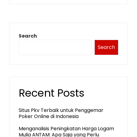
Search
Search
Recent Posts
Situs Pkv Terbaik untuk Penggemar
Poker Online di Indonesia
Menganalisis Peningkatan Harga Logam
Mulia ANTAM: Apa Saja yang Perlu