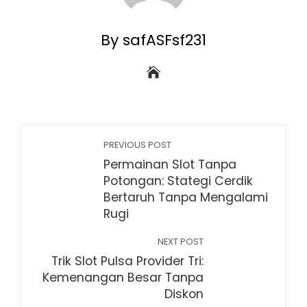
By safASFsf231
PREVIOUS POST
Permainan Slot Tanpa
Potongan: Stategi Cerdik
Bertaruh Tanpa Mengalami
Rugi
NEXT POST
Trik Slot Pulsa Provider Tri:
Kemenangan Besar Tanpa
Diskon