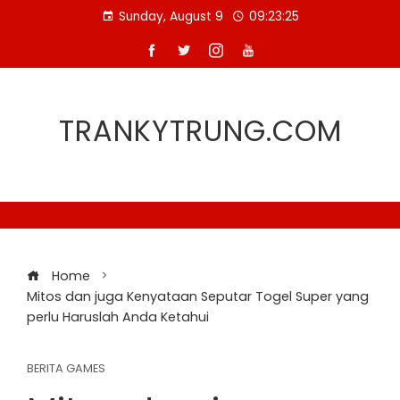
Skip
Sunday, August 9
09:23:26
to
content
TRANKYTRUNG.COM
Home
Mitos dan juga Kenyataan Seputar Togel Super yang
perlu Haruslah Anda Ketahui
BERITA GAMES