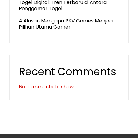
Togel Digital: Tren Terbaru di Antara
Penggemar Togel
4 Alasan Mengapa PKV Games Menjadi
Pilihan Utama Gamer
Recent Comments
No comments to show.