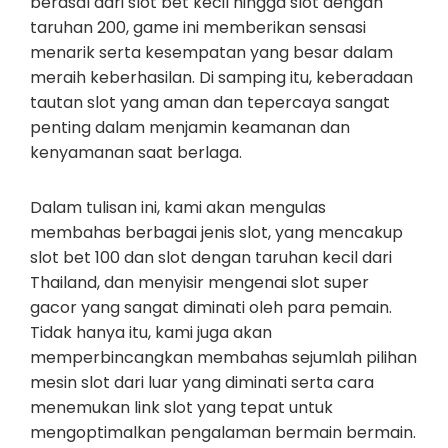
berasal dari slot bet kecil hingga slot dengan
taruhan 200, game ini memberikan sensasi
menarik serta kesempatan yang besar dalam
meraih keberhasilan. Di samping itu, keberadaan
tautan slot yang aman dan tepercaya sangat
penting dalam menjamin keamanan dan
kenyamanan saat berlaga.
Dalam tulisan ini, kami akan mengulas
membahas berbagai jenis slot, yang mencakup
slot bet 100 dan slot dengan taruhan kecil dari
Thailand, dan menyisir mengenai slot super
gacor yang sangat diminati oleh para pemain.
Tidak hanya itu, kami juga akan
memperbincangkan membahas sejumlah pilihan
mesin slot dari luar yang diminati serta cara
menemukan link slot yang tepat untuk
mengoptimalkan pengalaman bermain bermain.