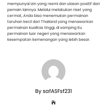
mempunyai izin yang resmi dan ulasan positif dari
pemain lainnya. Melalui melakukan riset yang
cermat, Anda bisa menemukan permainan
taruhan kecil dari Thailand yang menawarkan
permainan kualitas tinggi, di samping itu
permainan luar negeri yang menawarkan
kesempatan kemenangan yang lebih besar.
By safASFsf231