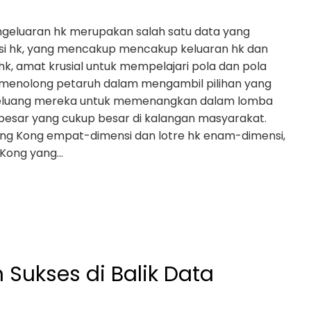
engeluaran hk merupakan salah satu data yang
rmasi hk, yang mencakup mencakup keluaran hk dan
hk, amat krusial untuk mempelajari pola dan pola
a menolong petaruh dalam mengambil pilihan yang
n peluang mereka untuk memenangkan dalam lomba
s besar yang cukup besar di kalangan masyarakat.
Hong Kong empat-dimensi dan lotre hk enam-dimensi,
 Kong yang…
 Sukses di Balik Data