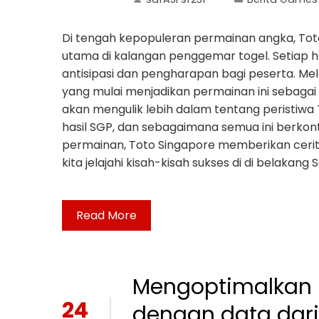
Di tengah kepopuleran permainan angka, Toto
utama di kalangan penggemar togel. Setiap 
antisipasi dan pengharapan bagi peserta. Mela
yang mulai menjadikan permainan ini sebagai c
akan mengulik lebih dalam tentang peristiwa 
hasil SGP, dan sebagaimana semua ini berkon
permainan, Toto Singapore memberikan cerita-c
kita jelajahi kisah-kisah sukses di di belakan
Read More
Mengoptimalkan 
24
dengan data dar