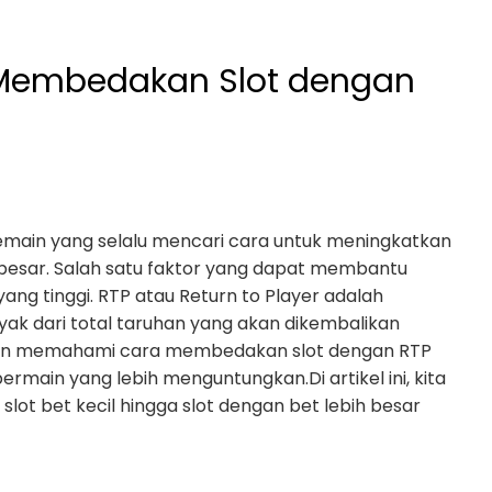
 Membedakan Slot dengan
emain yang selalu mencari cara untuk meningkatkan
esar. Salah satu faktor yang dapat membantu
yang tinggi. RTP atau Return to Player adalah
k dari total taruhan yang akan dikembalikan
gan memahami cara membedakan slot dengan RTP
main yang lebih menguntungkan.Di artikel ini, kita
slot bet kecil hingga slot dengan bet lebih besar