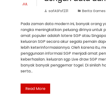
JUL
safASFsf231
Berita Games
Pada zaman data modern ini, banyak orang y
rangka meningkatkan peluang dirinya untuk p
amat populer adalah lotere SGP atau Singapo
keluaran SGP secara akur segala pemain dap
lebih keterinformasiannya. Oleh karena itu
penggunaan informasi SGP menjadi amat pent
keberhasilan. keluaran sgp Live draw SGP m
banyak banyak penggemar togel. Di sinilah hasi
serta…
Read More