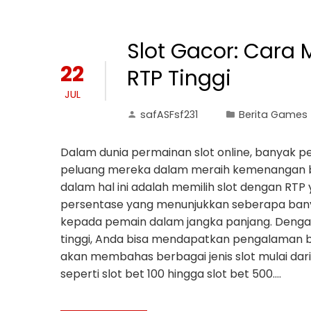
Slot Gacor: Cara
22
RTP Tinggi
JUL
safASFsf231
Berita Games
Dalam dunia permainan slot online, banyak p
peluang mereka dalam meraih kemenangan b
dalam hal ini adalah memilih slot dengan RTP 
persentase yang menunjukkan seberapa banya
kepada pemain dalam jangka panjang. Den
tinggi, Anda bisa mendapatkan pengalaman ber
akan membahas berbagai jenis slot mulai dari 
seperti slot bet 100 hingga slot bet 500.…