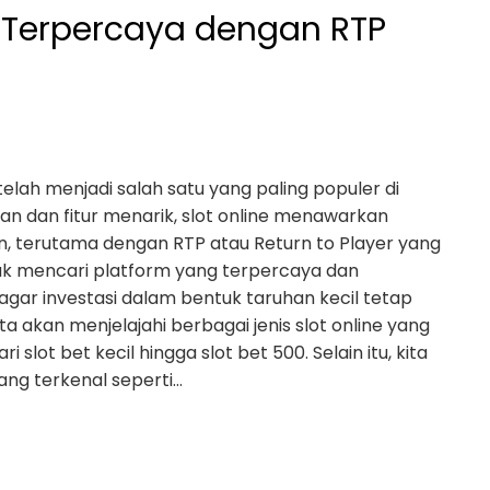
e Terpercaya dengan RTP
telah menjadi salah satu yang paling populer di
n dan fitur menarik, slot online menawarkan
 terutama dengan RTP atau Return to Player yang
tuk mencari platform yang terpercaya dan
ar investasi dalam bentuk taruhan kecil tetap
 akan menjelajahi berbagai jenis slot online yang
lot bet kecil hingga slot bet 500. Selain itu, kita
g terkenal seperti…