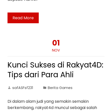
Read More
01
NOV
Kunci Sukses di Rakyat4D:
Tips dari Para Ahli
safASFsf231
Berita Games
Di dalam alam judi yang semakin semakin
berkembang, rakyat4d muncul sebagai salah