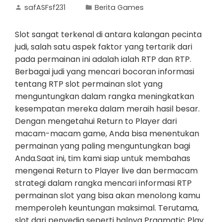
safASFsf231
Berita Games
Slot sangat terkenal di antara kalangan pecinta
judi, salah satu aspek faktor yang tertarik dari
pada permainan ini adalah ialah RTP dan RTP.
Berbagai judi yang mencari bocoran informasi
tentang RTP slot permainan slot yang
menguntungkan dalam rangka meningkatkan
kesempatan mereka dalam meraih hasil besar.
Dengan mengetahui Return to Player dari
macam-macam game, Anda bisa menentukan
permainan yang paling menguntungkan bagi
Anda.Saat ini, tim kami siap untuk membahas
mengenai Return to Player live dan bermacam
strategi dalam rangka mencari informasi RTP
permainan slot yang bisa akan menolong kamu
memperoleh keuntungan maksimal. Terutama,
slot dari penyedia seperti halnya Pragmatic Play