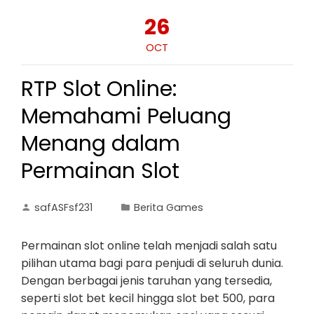
26
OCT
RTP Slot Online:
Memahami Peluang
Menang dalam
Permainan Slot
safASFsf231
Berita Games
Permainan slot online telah menjadi salah satu
pilihan utama bagi para penjudi di seluruh dunia.
Dengan berbagai jenis taruhan yang tersedia,
seperti slot bet kecil hingga slot bet 500, para