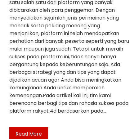
satu salah satu dari platform yang banyak
dibicarakan oleh para penggemar. Dengan
menyediakan sejumlah jenis permainan yang
menarik serta peluang menang yang
menjanjikan, platform ini telah mendapatkan
perhatian dari banyak peserta seperti yang baru
mulai maupun juga sudah. Tetapi, untuk meraih
sukses pada platform ini, tidak hanya hanya
bergantung kepada keberuntungan saja. Ada
berbagai strategi yang dan tips yang dapat
dijadikan acuan agar Anda bisa meningkatkan
kemungkinan Anda untuk memperoleh
kemenangan.Pada artikel kali ini, tim kami
berencana berbagi tips dan rahasia sukses pada
platform rakyat 4d berdasarkan pada…
Read More