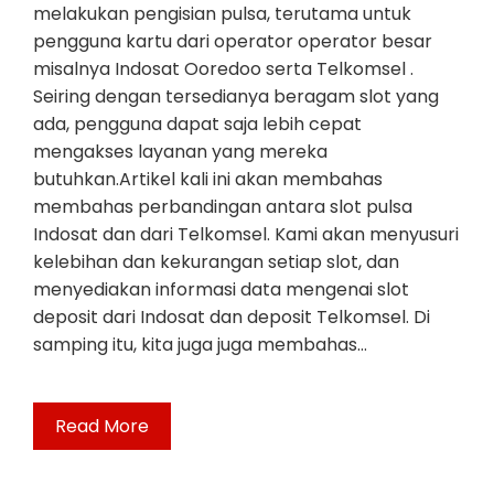
melakukan pengisian pulsa, terutama untuk
pengguna kartu dari operator operator besar
misalnya Indosat Ooredoo serta Telkomsel .
Seiring dengan tersedianya beragam slot yang
ada, pengguna dapat saja lebih cepat
mengakses layanan yang mereka
butuhkan.Artikel kali ini akan membahas
membahas perbandingan antara slot pulsa
Indosat dan dari Telkomsel. Kami akan menyusuri
kelebihan dan kekurangan setiap slot, dan
menyediakan informasi data mengenai slot
deposit dari Indosat dan deposit Telkomsel. Di
samping itu, kita juga juga membahas…
Read More