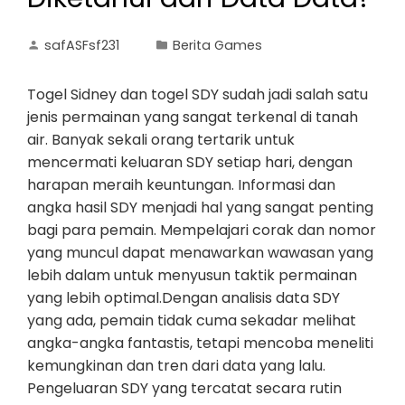
safASFsf231
Berita Games
Togel Sidney dan togel SDY sudah jadi salah satu
jenis permainan yang sangat terkenal di tanah
air. Banyak sekali orang tertarik untuk
mencermati keluaran SDY setiap hari, dengan
harapan meraih keuntungan. Informasi dan
angka hasil SDY menjadi hal yang sangat penting
bagi para pemain. Mempelajari corak dan nomor
yang muncul dapat menawarkan wawasan yang
lebih dalam untuk menyusun taktik permainan
yang lebih optimal.Dengan analisis data SDY
yang ada, pemain tidak cuma sekadar melihat
angka-angka fantastis, tetapi mencoba meneliti
kemungkinan dan tren dari data yang lalu.
Pengeluaran SDY yang tercatat secara rutin