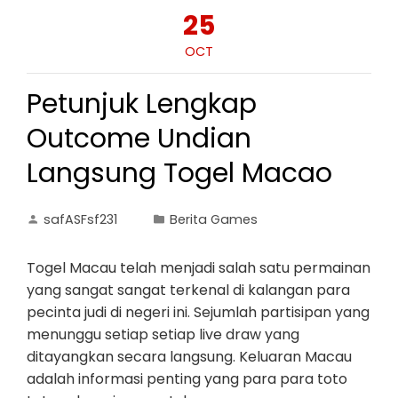
25
OCT
Petunjuk Lengkap
Outcome Undian
Langsung Togel Macao
safASFsf231
Berita Games
Togel Macau telah menjadi salah satu permainan
yang sangat sangat terkenal di kalangan para
pecinta judi di negeri ini. Sejumlah partisipan yang
menunggu setiap setiap live draw yang
ditayangkan secara langsung. Keluaran Macau
adalah informasi penting yang para para toto