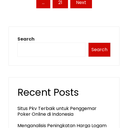
pagination
…
21
Next
Search
Search
Recent Posts
Situs Pkv Terbaik untuk Penggemar
Poker Online di Indonesia
Menganalisis Peningkatan Harga Logam